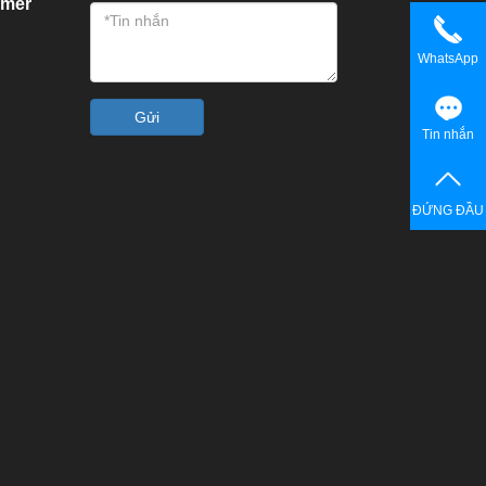
omer
WhatsApp
Gửi
Tin nhắn
ĐỨNG ĐẦU