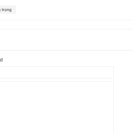
 trọng
td