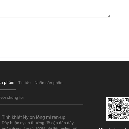
ản phẩm
Tin tức
Nhãn sản phẩm
 với chúng tôi
Tinh khiết Nylon lông mi ren-up
Dây buộc nylon thường đề cập đến dây
buộc được làm từ 100% vật liệu nylon với