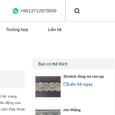
+8613712973009
Trường hợp
Liên hệ
Bạn có thể thích
Stretch lông mi ren-up

Liên hệ ngay
lót, trang
yển động của
o cảm thấy thoải
ren thẳng