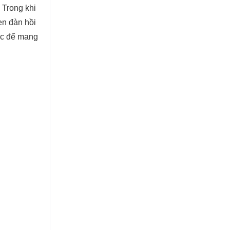
 Trong khi
en đàn hồi
ặc để mang