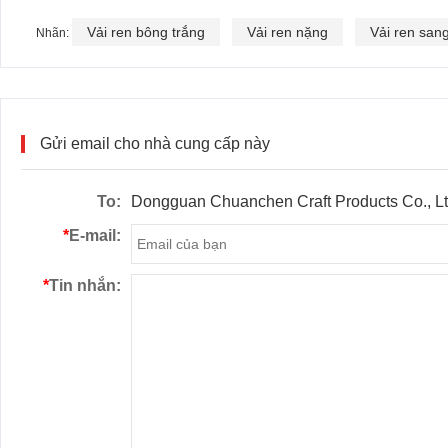
Vải ren bông trắng
Vải ren nặng
Vải ren sang
Nhãn:
Gửi email cho nhà cung cấp này
To:
Dongguan Chuanchen Craft Products Co., L
*
E-mail:
*
Tin nhắn: