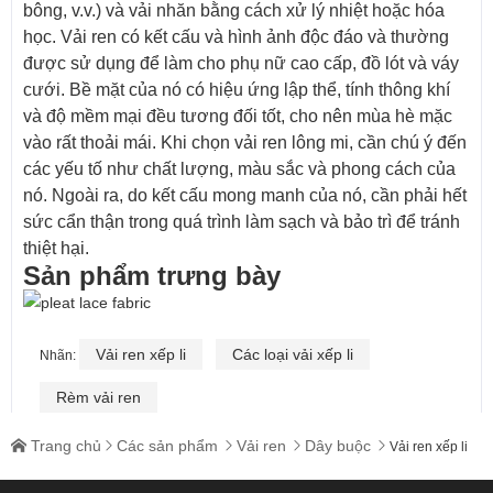
bông, v.v.) và vải nhăn bằng cách xử lý nhiệt hoặc hóa
học. Vải ren có kết cấu và hình ảnh độc đáo và thường
được sử dụng để làm cho phụ nữ cao cấp, đồ lót và váy
cưới. Bề mặt của nó có hiệu ứng lập thể, tính thông khí
và độ mềm mại đều tương đối tốt, cho nên mùa hè mặc
vào rất thoải mái. Khi chọn vải ren lông mi, cần chú ý đến
các yếu tố như chất lượng, màu sắc và phong cách của
nó. Ngoài ra, do kết cấu mong manh của nó, cần phải hết
sức cẩn thận trong quá trình làm sạch và bảo trì để tránh
thiệt hại.
Sản phẩm trưng bày
Vải ren xếp li
Các loại vải xếp li
Nhãn:
Rèm vải ren
Trang chủ
Các sản phẩm
Vải ren
Dây buộc





Vải ren xếp li