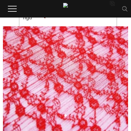

Ngôn
Việt
+8613712973009
ngữ